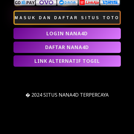
MASUK DAN DAFTAR SITUS TOTO
LOGIN NANA4D
DAFTAR NANA4D
LINK ALTERNATIF TOGEL
� 2024 SITUS NANA4D TERPERCAYA